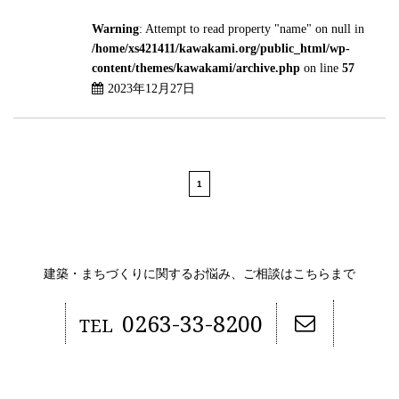
Warning
: Attempt to read property "name" on null in
/home/xs421411/kawakami.org/public_html/wp-
content/themes/kawakami/archive.php
on line
57
2023年12月27日
1
建築・まちづくりに関するお悩み、ご相談はこちらまで
0263-33-8200
TEL