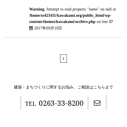
Warning
: Attempt to read property "name" on null in
/home/xs421411/kawakami.org/public_html/wp-
content/themes/kawakami/archive.php
on line
57
2017年09月19日
1
建築・まちづくりに関するお悩み、ご相談はこちらまで
0263-33-8200
TEL