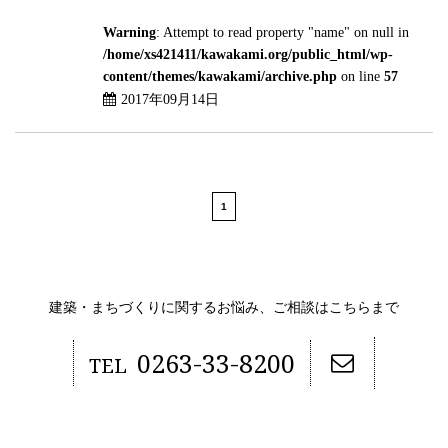
Warning
: Attempt to read property "name" on null in
/home/xs421411/kawakami.org/public_html/wp-
content/themes/kawakami/archive.php
on line
57
2017年09月14日
1
建築・まちづくりに関するお悩み、ご相談はこちらまで
0263-33-8200
TEL