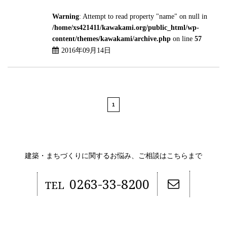
Warning
: Attempt to read property "name" on null in
/home/xs421411/kawakami.org/public_html/wp-
content/themes/kawakami/archive.php
on line
57
2016年09月14日
1
建築・まちづくりに関するお悩み、ご相談はこちらまで
0263-33-8200
TEL