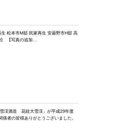
 松本市M邸 民家再生 安曇野市H邸 高
唐松 【写真の追加…
雪渓酒造 花紋大雪渓」が平成29年度
。関係者の皆様ありがとうございました。