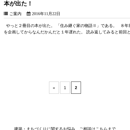
本が出た！
ご案内
2016年11月22日
やっと２冊目の本が出た。 「住み継ぐ家の物語Ⅱ」である。 ８年
を企画してからなんだかんだと１年遅れた。 読み返してみると前回
«
1
2
建築・まちづくりに関するお悩み、ご相談はこちらまで