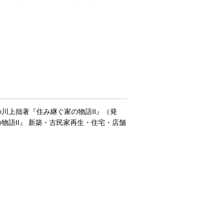
川上拙著『住み継ぐ家の物語II』（発
物語II』 新築・古民家再生・住宅・店舗