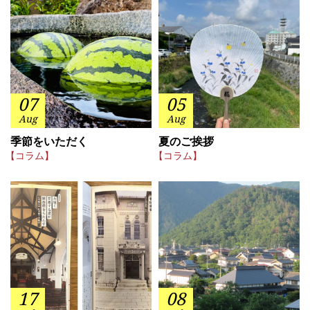
07
05
Aug
Aug
季節をいただく
夏のご挨拶
【コラム】
【コラム】
17
08