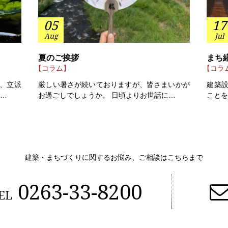
05
17
Aug
Jul
夏のご挨拶
まち
【コラム】
【コラ
、立派
厳しい暑さが続いておりますが、皆さまいかが
建築
う…
お過ごしでしょうか。 日頃よりお世話に…
こと
建築・まちづくりに関するお悩み、ご相談はこちらまで
0263-33-8200
EL