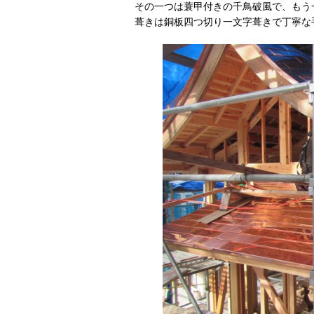
その一つは蓑甲付きの千鳥破風で、もう
葺きは銅板四つ切り一文字葺きで丁寧な