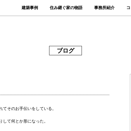
建築事例
住み継ぐ家の物語
事務所紹介
コ
ブログ
れてそのお手伝いをしている。
りして何とか形になった。