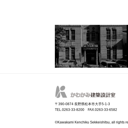
〒390-0874 長野県松本市大手5-1-3
TEL.0263-33-8200 FAX.0263-33-6582
©Kawakami Kenchiku Sekkeishitsu, all rights r