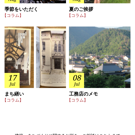
季節をいただく
夏のご挨拶
【コラム】
【コラム】
17
08
Jul
Jul
まち繕い
工務店のメモ
【コラム】
【コラム】