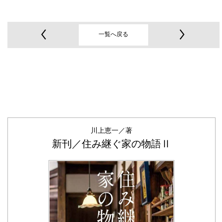
一覧へ戻る
川上恵一／著
新刊／住み継ぐ家の物語Ⅱ