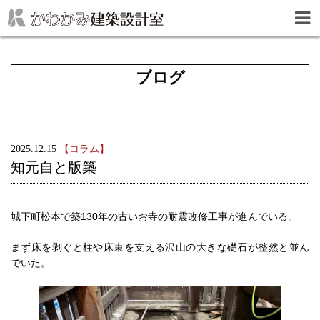
ブログ
2025.12.15
【コラム】
知元自と版築
城下町松本で築130年の古いお寺の耐震改修工事が進んでいる。
まず床を剥ぐと柱や床束を支える沢山の大きな礎石が整然と並ん
でいた。