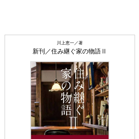
川上恵一／著
新刊／住み継ぐ家の物語Ⅱ