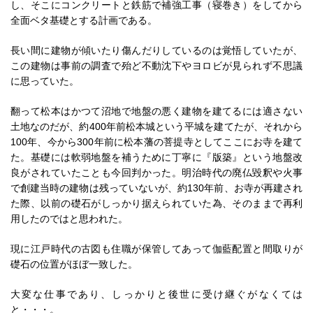
し、そこにコンクリートと鉄筋で補強工事（寝巻き）をしてから
全面ベタ基礎とする計画である。
長い間に建物が傾いたり傷んだりしているのは覚悟していたが、
この建物は事前の調査で殆ど不動沈下やヨロビが見られず不思議
に思っていた。
翻って松本はかつて沼地で地盤の悪く建物を建てるには適さない
土地なのだが、約400年前松本城という平城を建てたが、それから
100年、今から300年前に松本藩の菩提寺としてここにお寺を建て
た。基礎には軟弱地盤を補うために丁寧に『版築』という地盤改
良がされていたことも今回判かった。明治時代の廃仏毀釈や火事
で創建当時の建物は残っていないが、約130年前、お寺が再建され
た際、以前の礎石がしっかり据えられていた為、そのままで再利
用したのではと思われた。
現に江戸時代の古図も住職が保管してあって伽藍配置と間取りが
礎石の位置がほぼ一致した。
大変な仕事であり、しっかりと後世に受け継ぐがなくては
と・・・。