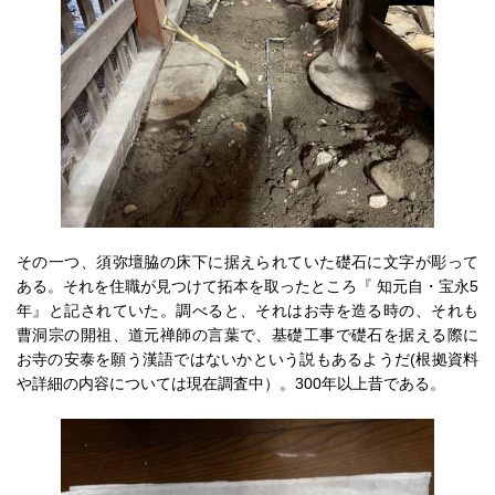
その一つ、須弥壇脇の床下に据えられていた礎石に文字が彫って
ある。それを住職が見つけて拓本を取ったところ『 知元自・宝永5
年』と記されていた。調べると、それはお寺を造る時の、それも
曹洞宗の開祖、道元禅師の言葉で、基礎工事で礎石を据える際に
お寺の安泰を願う漢語ではないかという説もあるようだ(根拠資料
や詳細の内容については現在調査中）。300年以上昔である。