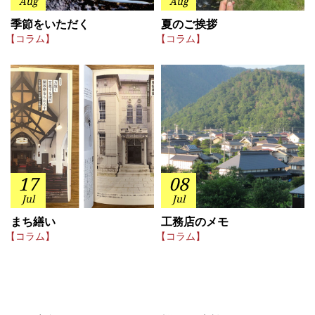
Aug
Aug
季節をいただく
夏のご挨拶
【コラム】
【コラム】
17
08
Jul
Jul
まち繕い
工務店のメモ
【コラム】
【コラム】