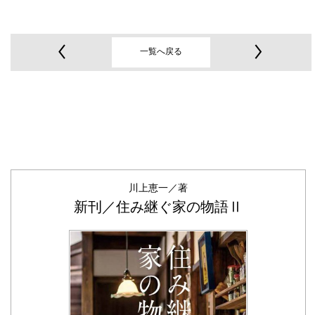
一覧へ戻る
川上恵一／著
新刊／住み継ぐ家の物語Ⅱ