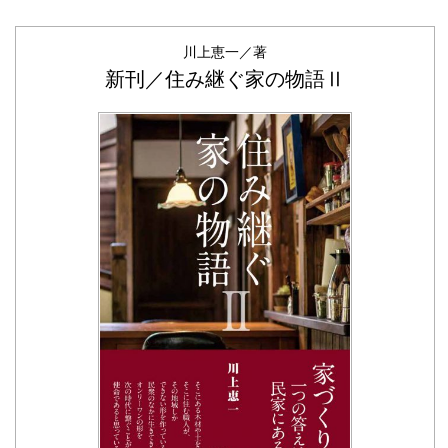
川上恵一／著
新刊／住み継ぐ家の物語Ⅱ